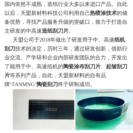
国内依然不成熟，造纸行业大多以来进口产品。自此
以后，天盟新材料科技公司利用自己
热喷涂技术
的储
备优势，寻找产品服务升级的突破口，致力于打造自
主研发的中高速
造纸刮刀片
。
天盟公司于2018年做出了研发用于中、高速
纸机
刮刀
技术的决定，历时三年，通过研发创新，借助行
业交流、产学研和企业内部研发团队的合力，开发出
了能用于中、高速纸机的
陶瓷涂布刮刀片
、
起皱刮刀
片
等系列产品，自此，天盟新材料的自有品
牌‘TANMNG’
陶瓷刮刀
终于研制成功。