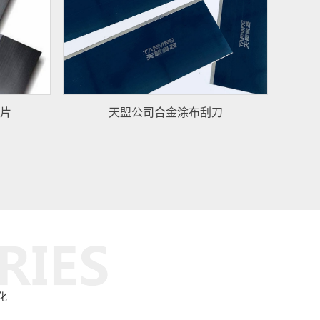
片
天盟公司合金涂布刮刀
化