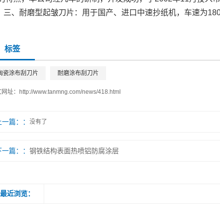
三、耐磨型起皱刀片：用于国产、进口中速抄纸机，车速为180~
标签
陶瓷涂布刮刀片
耐磨涂布刮刀片
文网址：
http://www.tanmng.com/news/418.html
上一篇：
没有了
下一篇：
钢铁结构表面热喷铝防腐涂层
最近浏览：