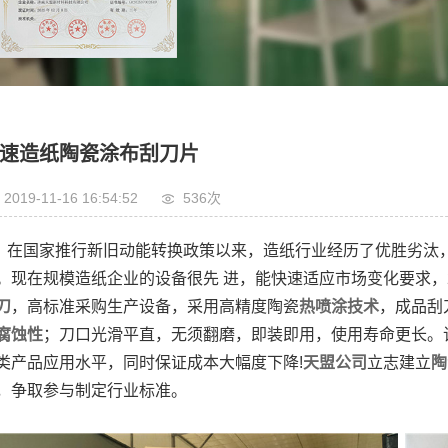
化项
制造
速造纸陶瓷涂布刮刀片
2019-11-16 16:54:52
536次
在国家推行新旧动能转换政策以来，造纸行业经历了优胜劣汰
。现在规模造纸企业的设备很先 进，能快速适应市场变化要求，
刀
，高标准采购生产设备，采用高精度陶瓷
热喷涂技术
，成品刮
腐蚀性
；刀口光滑平直，无须翻磨，即装即用，使用寿命更长。
类产品应用水平，同时保证成本大幅度下降!
天盟公司
立志建立
陶
，争取参与制定行业标准。