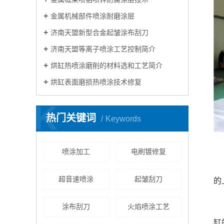
金属机械部件喷涂耐磨涂层
济南天盟新型合金起皱涂布刮刀
济南天盟等离子喷涂工艺控制简介
烘缸热喷涂磨削的材料选和工艺简介
烘缸表面磨损热喷涂技术修复
K
热门关键词
Keywords
喷涂加工
电刷镀修复
超音速喷涂
起皱刮刀
的
涂布刮刀
火焰喷涂工艺
缸