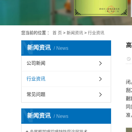
金属表面强
目
机械磨损再
目
您当前的位置 ：
首 页
>
新闻资讯
>
行业资讯
N
高
新闻资讯
News
公司新闻
行业资讯
闭
刮
常见问题
耐
同
N
新闻资讯
准
News
金属框架喷铝喷锌防腐涂层技术