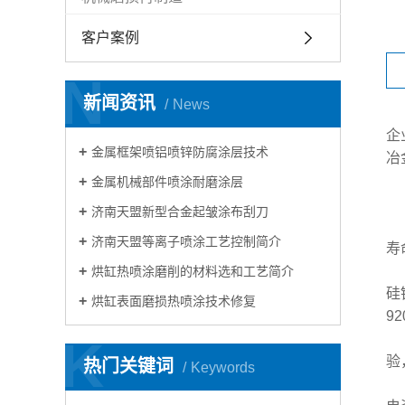
客户案例
N
新闻资讯
News
企
金属框架喷铝喷锌防腐涂层技术
冶
金属机械部件喷涂耐磨涂层
济南天盟新型合金起皱涂布刮刀
济南天盟等离子喷涂工艺控制简介
寿
烘缸热喷涂磨削的材料选和工艺简介
硅
烘缸表面磨损热喷涂技术修复
9
K
验
热门关键词
Keywords