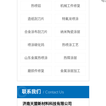
电
热喷铝
机械工件修复
造纸刮刀片
特氟龙喷涂
合金涂布刮刀片
纳米陶瓷涂层
喷涂碳化钨
热喷涂工艺
山东金属热喷涂
热障涂层
磨损件修复
金属涂层加工
C
联系我们
Contact Us
济南天盟新材料科技有限公司