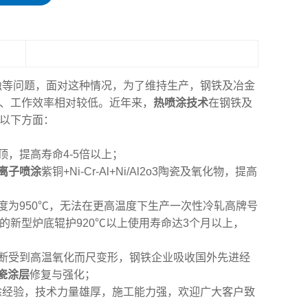
蚀等问题，面对这种情况，为了维持生产，钢铁及冶金
力、工作效率相对较低。近年来，
热喷涂技术
在钢铁及
括以下方面：
，提高寿命4-5倍以上；
离子喷涂
紫铜+Ni-Cr-Al+Ni/Al2o3陶瓷及氧化物，提高
度为950℃，无法在更高温度下生产一次性冷轧高牌号
的新型炉底辊护920℃以上使用寿命达3个月以上，
断受到高温氧化而尺变形，钢铁企业吸收国外先进经
瓷涂层
修复与强化；
涂经验，技术力量雄厚，施工能力强，欢迎广大客户致