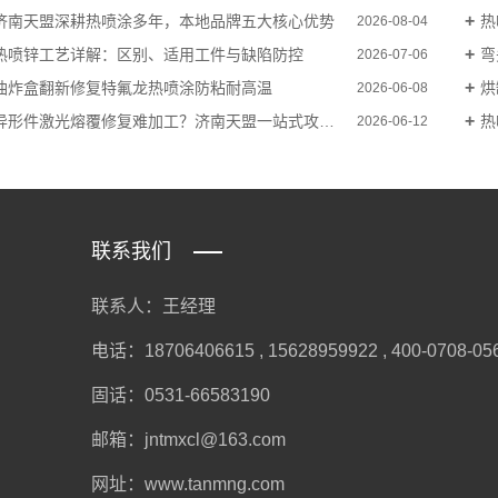
济南天盟深耕热喷涂多年，本地品牌五大核心优势
热
2026-08-04
热喷锌工艺详解：区别、适用工件与缺陷防控
弯
2026-07-06
油炸盒翻新修复特氟龙热喷涂防粘耐高温
烘
2026-06-08
异形件激光熔覆修复难加工？济南天盟一站式攻克修复难题
热
2026-06-12
联系我们
联系人：王经理
电话：18706406615 , 15628959922 , 400-0708-05
固话：0531-66583190
邮箱：jntmxcl@163.com
网址：www.tanmng.com