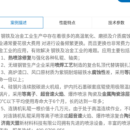
案例描述
性能特点
技术参数
钢铁及冶金工业生产中存在着很多的高温氧化、磨损及介质腐
业通常要花很大费用 对进行设备频繁更换。而且更换也非常费
金工业的应用，有效解决 钢铁及冶金工业的难题。应用主要包
1、
热喷涂修复
与强化各种轧辊、轴类；
2、无缝钢管生产企业采用
喷焊工艺
制造的复合轧顶代替铸钢扎顶
3、高炉渣口、风口原材质为紫铜耐熔磁铁水
腐蚀性
差，采用
等
命一倍以上；
4、硅钢片连续脱碳退火机组，炉内托石墨碳套底辊使用极限温
锅片，采用
等离子
、
超音速火焰
、爆炸喷涂 陶瓷及
金属陶瓷涂层
20℃以下平均使用寿命大于6个月，长的达到一年多；
5、连铸机轧辊一根价值十几万元，由于处于高温连续作业，不
，对连铸机轧辊采用等离子喷涂或
超音速
火焰、爆炸喷涂复合
陶
济南天盟
新材料科技有限公司拥有先进的喷涂设备，丰富的喷