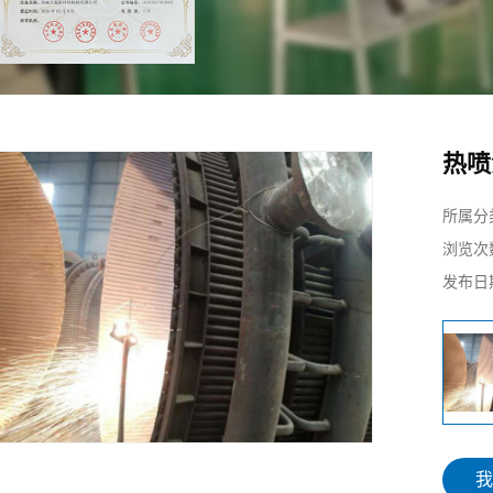
化项
制造
热喷
所属分
浏览次
发布日
我