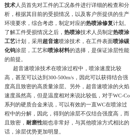
技术
人员首先对工件的工况条件进行详细的检查和分
析，根据其目前的受损情况，以及客户所提供的生产
环境要求，综合考虑，制定对应的
热喷涂修复
计划。
了解工件受损情况之后，
热喷涂
技术人员制定
热喷涂
工艺
计划，采用
超音速
喷涂技术，在工件表面
喷涂碳
化钨
涂层，工艺和
喷涂材料
的选择，是保证涂层性能
的前提。
超音速喷涂技术在喷涂过程中，喷涂速度比较
高，甚至可以达到300-500m/s，因此可以获得结合强
度高且致密的高质量涂层。另外，超音速喷涂的火焰
速度虽然高，但是温度相对来说比较低，对于WC-Co
系列的硬质合金来说，可以有效的一直WC在喷涂过
程中的分解，因此，得到的涂层不仅结合强度高，而
且致密，
耐磨性
能也非常好，与其他喷涂方式相比的
话，涂层优势更加明显。