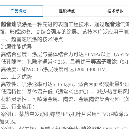
产品概述
性能特点
技术参数
超音速喷涂
是一种先进的表面工程技术，通过
超音速
气
面，形成致密、高结合强度的涂层。该技术广泛应用于航
一、超音速喷涂的技术特点
涂层性能优异
高结合强度：涂层与基体结合力可达70 MPa以上（ASTM
低孔隙率：孔隙率通常＜2%，显著优于
等离子喷涂
（5-
高硬度：如WC-Co涂层硬度可达1200-1400 HV。
二、工艺优势
高效性：喷涂速率可达5-15 kg/h，适合大面积或批量处
低温特性：基体温升低（通常＜150℃），减少热变形风
材料灵活性：可喷涂金属、陶瓷、金属陶瓷复合材料（如WC-
三、行业应用：
案例1：某航空发动机螺旋压气机叶片采用“HVOF喷涂Cr3
加50%。