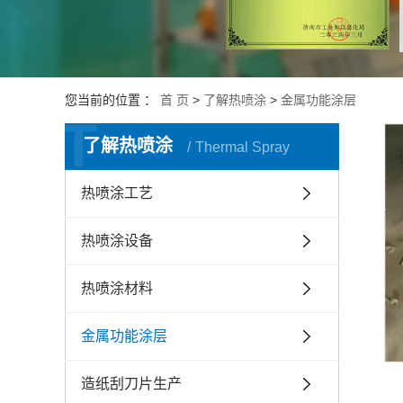
金属表面强
目
机械磨损再
目
您当前的位置 ：
首 页
>
了解热喷涂
>
金属功能涂层
T
了解热喷涂
Thermal Spray
热喷涂工艺
热喷涂设备
热喷涂材料
金属功能涂层
造纸刮刀片生产