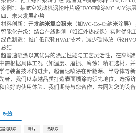
案例2：化工螺杆泵转子经“超音速+
喷涂材料
1200(15-4
案例3：某航空发动机涡轮叶片经HVOF喷涂MCrAlY涂
四、未来发展趋势
材料创新：开发
纳米复合粉末
（如WC-Co-Cr纳米涂
智能化升级：结合在线监测（如红外热成像）实时优化
绿色制造：推广低能耗HVAF技术，减少碳排放（较HVOF节
总结
超音速喷涂以其优异的涂层性能与工艺灵活性，在高端
中需根据具体工况（如温度、磨损、腐蚀）精准选材，并
学与装备技术的进步，超音速喷涂在新能源、半导体等新
先者，我们以卓越品质打造
表面喷涂
的领先地位，选择
济
和良好的使用体验。我们期待与您合作，共同为您的设备
标签
超音速喷涂
叶片
热喷涂