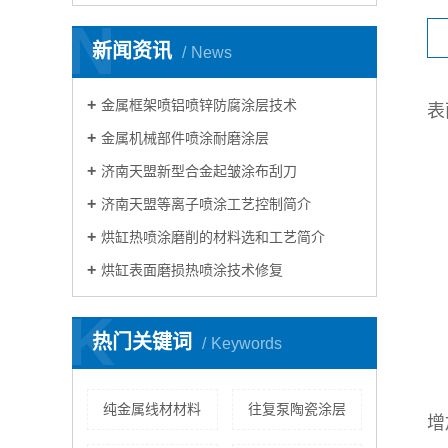
N
新闻资讯
News
金属框架喷铝喷锌防腐涂层技术
表
金属机械部件喷涂耐磨涂层
济南天盟新型合金起皱涂布刮刀
济南天盟等离子喷涂工艺控制简介
烘缸热喷涂磨削的材料选和工艺简介
烘缸表面磨损热喷涂技术修复
K
热门关键词
Keywords
纯金属线材材料
往复泵陶瓷涂层
增