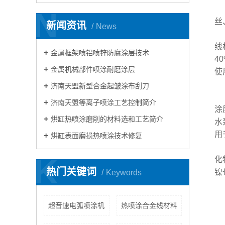
N
丝
新闻资讯
News
线
金属框架喷铝喷锌防腐涂层技术
4
金属机械部件喷涂耐磨涂层
使
济南天盟新型合金起皱涂布刮刀
济南天盟等离子喷涂工艺控制简介
涂
烘缸热喷涂磨削的材料选和工艺简介
水
用
烘缸表面磨损热喷涂技术修复
K
化
热门关键词
镍
Keywords
超音速电弧喷涂机
热喷涂合金线材料