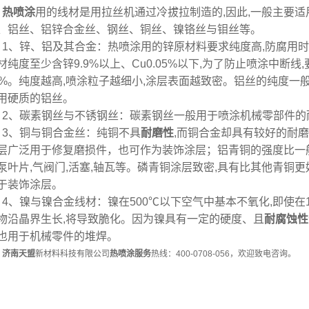
热喷涂
用的线材是用拉丝机通过冷拔拉制造的,因此,一般主要
、铝丝、铝锌合金丝、钢丝、铜丝、镍铬丝与钼丝等。
1、锌、铝及其合金：热喷涂用的锌原材料要求纯度高,防腐用时纯度要
材纯度至少含锌9.9%以上、Cu0.05%以下,为了防止喷涂中断线,要
0%。纯度越高,喷涂粒子越细小,涂层表面越致密。铝丝的纯度一般
用硬质的铝丝。
2、碳素钢丝与不锈钢丝：碳素钢丝一般用于喷涂机械零部件的
3、铜与铜合金丝：纯铜不具
耐磨性
,而铜合金却具有较好的耐磨
层广泛用于修复磨损件，也可作为装饰涂层；铝青铜的强度比一
泵叶片,气阀门,活塞,轴瓦等。磷青铜涂层致密,具有比其他青铜更
于装饰涂层。
4、镍与镍合金线材：镍在500℃以下空气中基本不氧化,即使在
物沿晶界生长,将导致脆化。因为镍具有一定的硬度、且
耐腐蚀性
也用于机械零件的堆焊。
济南天盟
新材料科技有限公司
热喷涂服务
热线：400-0708-056，欢迎致电咨询。