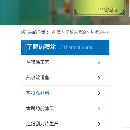
金属表面强
目
机械磨损再
目
您当前的位置 ：
首 页
>
了解热喷涂
>
热喷涂材料
T
了解热喷涂
Thermal Spray
热喷涂工艺
热喷涂设备
热喷涂材料
金属功能涂层
造纸刮刀片生产