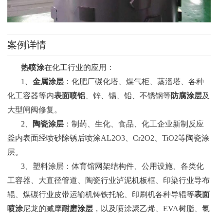
案例详情
热喷涂
在化工行业的应用：
1、
金属涂层
：化肥厂碳化塔、煤气柜、蒸溜塔、各种
化工容器等内
表面喷铝
、锌、锡、铅、不锈钢等
防腐涂层
及
大型闸阀修复。
2、
陶瓷涂层
：制药、生化、食品、化工企业新制反应
釜内表面经喷砂除锈后喷涂AL2O3、Cr2O2、TiO2等陶瓷涂
层。
3、塑料涂层：体育馆网架结构件、公用设施、各类化
工容器、大直径管道、陶瓷行业泸泥机板框、印染行业导布
辊、煤碳行业皮带运输机铸铁托轮、印刷机各种导辊等
表面
喷涂
尼龙的减摩
耐磨涂层
，以及喷涂聚乙烯、EVA树脂、氯