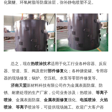
化聚醚、环氧树脂等防腐涂层，弥补静电喷塑不足。
总之，现在
热喷涂技术
适用于化工行业各种容器、反应
器、管道、泵、阀及密封
部件修复
化；各种搪瓷罐、专用容
器的现场修复；锅炉、空压机、水泵等零部件修复等。
济南天盟
新材料科技有限公司作为金属表面防腐、防
锈、耐磨处理的生产厂家，公司业务涉及：热喷涂、
等离子
喷涂
、金属表面防腐、
金属表面修复
强化、
电弧喷涂
、
火焰
喷涂
、
等离子
喷涂等，可提供现场施工。欢迎广大客户咨