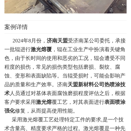
案例详情
2024年8月份，
济南天盟
受济南某公司委托，承接
一批辊进行
激光熔覆
，辊在工业生产中扮演着关键角
色，由于长时间的使用和恶劣的工况，辊会遭受不同
程度的损伤，常见的损伤类型包括磨损、裂纹、腐
蚀、变形和表面缺陷等。当辊受损时，可能会影响产
品的质量和生产效率。济南
天盟新材料公司
热喷涂技
术
人员通过对基体表面腐蚀磨损程度评估之后，根据
客户要求采用
激光熔
覆工艺，对其表面进行
表面喷涂
强化
修复，从而提高使用性能。
采用激光熔覆工艺处理特定工件的要求,是一个技
术含量高、精度要求严格的过程。激光熔覆是一种先