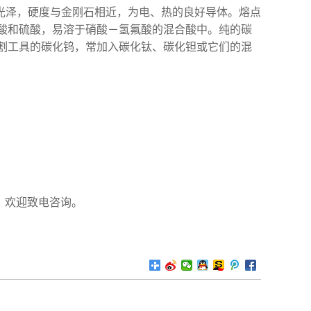
属光泽，硬度与金刚石相近，为电、热的良好导体。熔点
于水、盐酸和硫酸，易溶于硝酸－氢氟酸的混合酸中。纯的碳
割工具的碳化钨，常加入碳化钛、碳化钽或它们的混
56，欢迎致电咨询。