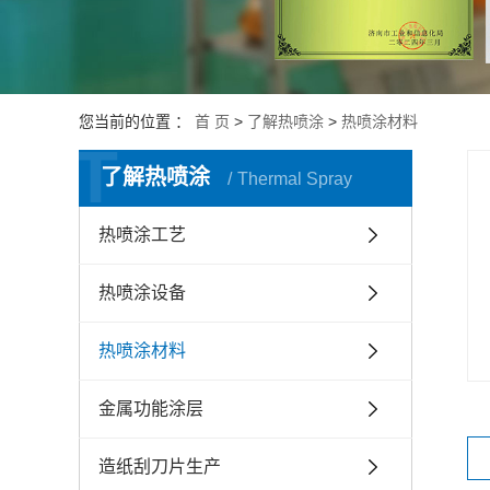
金属表面强
目
机械磨损再
目
您当前的位置 ：
首 页
>
了解热喷涂
>
热喷涂材料
T
了解热喷涂
Thermal Spray
热喷涂工艺
热喷涂设备
热喷涂材料
金属功能涂层
造纸刮刀片生产