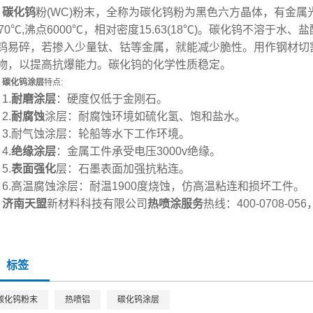
碳化钨
粉(WC)粉末，全称为碳化钨粉为黑色六方晶体，有金
870℃,沸点6000℃，相对密度15.63(18℃)。碳化钨不溶
钨易碎，若掺入少量钛、钴等金属，就能减少脆性。用作钢材切
物，以提高抗爆能力。碳化钨的化学性质稳定。
碳化钨涂层
特点:
1.
耐磨涂层
：硬度仅低于金刚石。
2.
耐腐蚀
涂层：耐腐蚀环境如硫化氢、饱和盐水。
3.耐气蚀涂层：轮船等水下工作环境。
4.
绝缘涂层
：金属工件承受电压3000v绝缘。
5.
表面强化
层：石墨表面加强抗粘连。
6.高温腐蚀涂层：耐温1900度烧蚀，仿高温粘连和损坏工件。
济南天盟
新材料科技有限公司
热喷涂服务
热线：400-0708-0
标签
碳化钨粉末
热喷铝
​碳化钨涂层