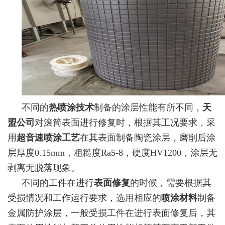
不同的
热喷涂技术
制备的涂层性能有所不同，
天
盟公司
对滚筒表面进行修复时，根据其工况要求，采
用
超音速喷涂工艺
在其表面制备陶瓷涂层，磨削后涂
层厚度0.15mm，粗糙度Ra5-8，硬度HV1200，涂层无
剥离无脱落现象。
不同的工件在进行
表面修复
的时候，需要根据其
受损情况和工作运行要求，选用相应的
喷涂材料
制备
金属防护涂层，一般受损工件在进行表面修复后，其